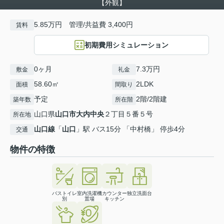
【外観】
5.85万円 管理/共益費 3,400円
賃料
初期費用シミュレーション
0ヶ月
7.3万円
敷金
礼金
58.60㎡
2LDK
面積
間取り
予定
2階/2階建
築年数
所在階
山口県
山口市
大内中央
２丁目５番５号
所在地
山口線
「
山口
」駅 バス15分 「中村橋」 停歩4分
交通
物件の特徴
バストイレ
室内洗濯機
カウンター
独立洗面台
別
置場
キッチン