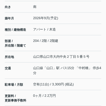
南
向き
2026年9月(予定)
築年月
アパート / 木造
種別 / 建物構造
204 / 2階 / 2階建
部屋 /
所在階 / 階建て
山口県
山口市
大内中央
２丁目５番５号
所在地
山口線
「
山口
」駅 バス15分 「中村橋」 停歩4
交通
分
空有(11台) / 3,300円 (税込)
駐車場 / 月額
0ヶ月 / 2.2万円
更新料 /
更新事務手数料