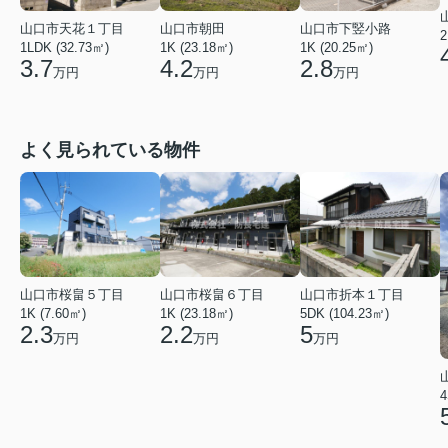
山口市天花１丁目
山口市朝田
山口市下竪小路
2
1LDK (32.73㎡)
1K (23.18㎡)
1K (20.25㎡)
3.7
4.2
2.8
万円
万円
万円
よく見られている物件
山口市桜畠５丁目
山口市桜畠６丁目
山口市折本１丁目
1K (7.60㎡)
1K (23.18㎡)
5DK (104.23㎡)
2.3
2.2
5
万円
万円
万円
4