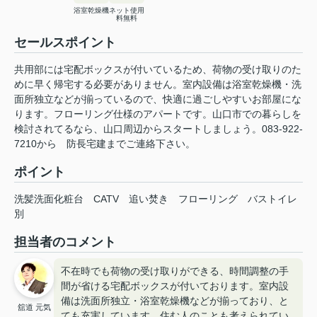
浴室乾燥機
ネット使用
料無料
セールスポイント
共用部には宅配ボックスが付いているため、荷物の受け取りのた
めに早く帰宅する必要がありません。室内設備は浴室乾燥機・洗
面所独立などが揃っているので、快適に過ごしやすいお部屋にな
ります。フローリング仕様のアパートです。山口市での暮らしを
検討されてるなら、山口周辺からスタートしましょう。083-922-
7210から 防長宅建までご連絡下さい。
ポイント
洗髪洗面化粧台
CATV
追い焚き
フローリング
バストイレ
別
担当者のコメント
不在時でも荷物の受け取りができる、時間調整の手
間が省ける宅配ボックスが付いております。室内設
備は洗面所独立・浴室乾燥機などが揃っており、と
舘道 元気
ても充実しています。住む人のことも考えられてい