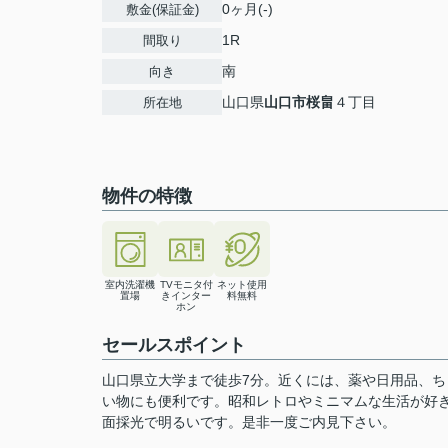
0ヶ月(-)
敷金(保証金)
1R
間取り
南
向き
山口県
山口市
桜畠
４丁目
所在地
物件の特徴
室内洗濯機
TVモニタ付
ネット使用
置場
きインター
料無料
ホン
セールスポイント
山口県立大学まで徒歩7分。近くには、薬や日用品、
い物にも便利です。昭和レトロやミニマムな生活が好
面採光で明るいです。是非一度ご内見下さい。