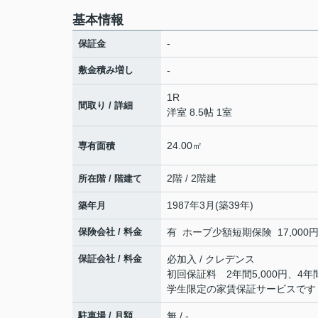
基本情報
-
保証金
敷金積み増し
-
1R
間取り / 詳細
洋室 8.5帖 1室
24.00㎡
専有面積
2階 / 2階建
所在階 / 階建て
1987年3月(築39年)
築年月
保険会社 / 料金
有 ホープ少額短期保険 17,000円 
保証会社 / 料金
必加入 / クレデンス
初回保証料 2年間5,000円、4年間
学生限定の家賃保証サービスです
駐車場 / 月額
無 / -