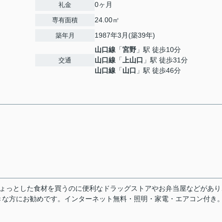
0ヶ月
礼金
24.00㎡
専有面積
1987年3月(築39年)
築年月
山口線
「
宮野
」駅 徒歩10分
山口線
「
上山口
」駅 徒歩31分
交通
山口線
「
山口
」駅 徒歩46分
ちょっとした食材を買うのに便利なドラッグストアやお弁当屋などがあり
きな方にお勧めです。インターネット無料・照明・家電・エアコン付き