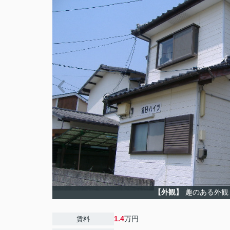
【外観】
趣のある外観
1.4
万円
賃料