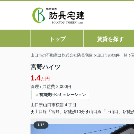
トップ
賃貸を探す
山口市の不動産は株式会社防長宅建
山口市の物件一覧
宮野ハイツ
1.4
万円
管理 / 共益費 2,000円
初期費用シミュレーション
山口県
山口市
桜畠
４丁目
山口線「宮野」駅徒歩10分
山口線「上山口」駅徒歩
1
/
15