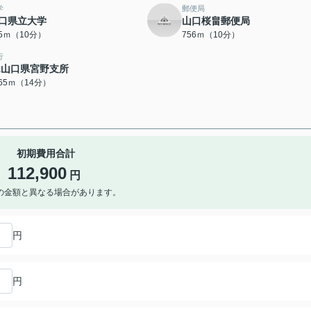
学
郵便局
口県立大学
山口桜畠郵便局
55ｍ（10分）
756ｍ（10分）
行
A山口県宮野支所
065ｍ（14分）
初期費用合計
112,900
円
の金額と異なる場合があります。
円
円