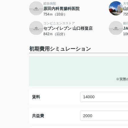
総合病院
大
原田内科胃腸科医院
山
754ｍ（10分）
7
コンビニエンスストア
銀
セブンイレブン 山口桜畠店
J
842ｍ（11分）
1
初期費用シミュレーション
※実際
賃料
共益費