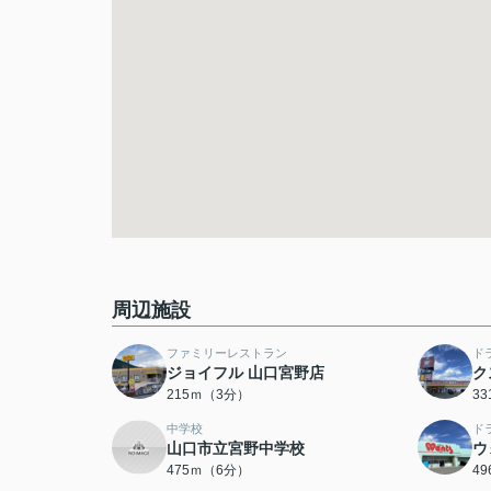
周辺施設
ファミリーレストラン
ド
ジョイフル 山口宮野店
ク
215ｍ（3分）
3
中学校
ド
山口市立宮野中学校
ウ
475ｍ（6分）
4