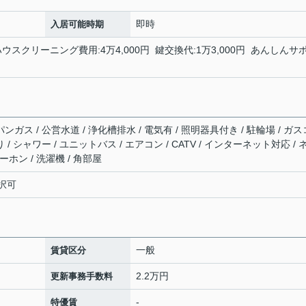
即時
入居可能時期
ハウスクリーニング費用:4万4,000円 鍵交換代:1万3,000円 あんしんサ
ンガス / 公営水道 / 浄化槽排水 / 電気有 / 照明器具付き / 駐輪場 / ガス
/ シャワー / ユニットバス / エアコン / CATV / インターネット対応 / 
ホン / 洗濯機 / 角部屋
択可
一般
賃貸区分
2.2万円
更新事務手数料
-
特優賃