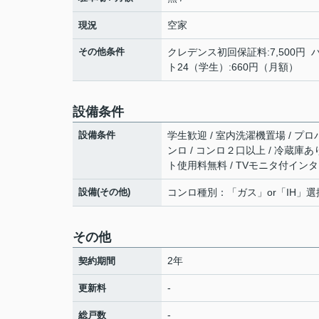
空家
現況
その他条件
クレデンス初回保証料:7,500円 
ト24（学生）:660円（月額）
設備条件
設備条件
学生歓迎 / 室内洗濯機置場 / プロパ
ンロ / コンロ２口以上 / 冷蔵庫あり 
ト使用料無料 / TVモニタ付インター
設備(その他)
コンロ種別：「ガス」or「IH」選
その他
2年
契約期間
-
更新料
-
総戸数