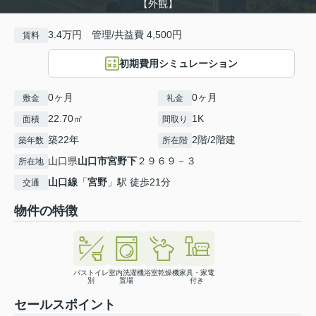
【外観】
3.4万円 管理/共益費 4,500円
賃料
初期費用シミュレーション
0ヶ月
0ヶ月
敷金
礼金
22.70㎡
1K
面積
間取り
築22年
2階/2階建
築年数
所在階
山口県
山口市
宮野下
２９６９－３
所在地
山口線
「
宮野
」駅 徒歩21分
交通
物件の特徴
バストイレ
室内洗濯機
浴室乾燥機
家具・家電
別
置場
付き
セールスポイント