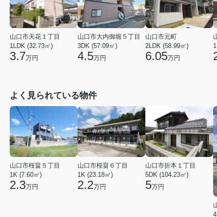
山口市天花１丁目
山口市大内御堀５丁目
山口市元町
1LDK (32.73㎡)
3DK (57.09㎡)
2LDK (58.99㎡)
1
3.7
4.5
6.05
万円
万円
万円
よく見られている物件
山口市桜畠５丁目
山口市桜畠６丁目
山口市折本１丁目
1K (7.60㎡)
1K (23.18㎡)
5DK (104.23㎡)
2.3
2.2
5
万円
万円
万円
4