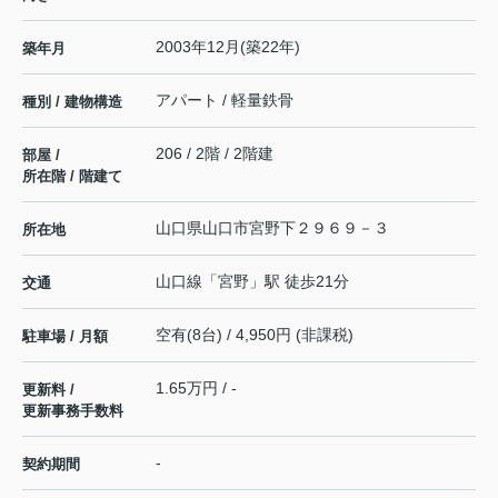
2003年12月(築22年)
築年月
アパート / 軽量鉄骨
種別 / 建物構造
206 / 2階 / 2階建
部屋 /
所在階 / 階建て
山口県
山口市
宮野下
２９６９－３
所在地
山口線
「
宮野
」駅 徒歩21分
交通
空有(8台) / 4,950円 (非課税)
駐車場 / 月額
1.65万円 / -
更新料 /
更新事務手数料
-
契約期間