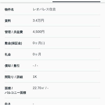
レオパレス住吉
物件名
3.4万円
賃料
4,500円
管理 / 共益費
0ヶ月(-)
敷金(保証金)
0ヶ月
礼金
- / -
償却 / 敷引
1K
間取り / 詳細
22.70㎡ / -
面積 /
バルコニー面積
-
向き