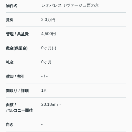
レオパレスリヴァージュ西の京
物件名
3.3万円
賃料
4,500円
管理 / 共益費
0ヶ月(-)
敷金(保証金)
0ヶ月
礼金
- / -
償却 / 敷引
1K
間取り / 詳細
23.18㎡ / -
面積 /
バルコニー面積
-
向き