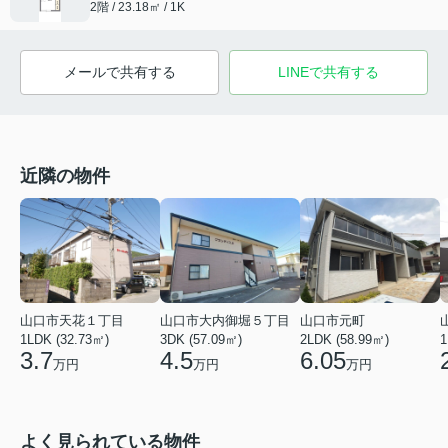
2階 / 23.18㎡ / 1K
メールで共有する
LINEで共有する
近隣の物件
山口市天花１丁目
山口市大内御堀５丁目
山口市元町
1LDK (32.73㎡)
3DK (57.09㎡)
2LDK (58.99㎡)
1
3.7
4.5
6.05
万円
万円
万円
よく見られている物件