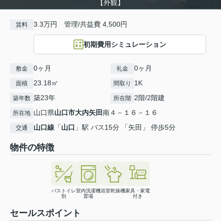
【外観】
3.3万円 管理/共益費 4,500円
賃料
初期費用シミュレーション
0ヶ月
0ヶ月
敷金
礼金
23.18㎡
1K
面積
間取り
築23年
2階/2階建
築年数
所在階
山口県
山口市
大内矢田
南４－１６－１６
所在地
山口線
「
山口
」駅 バス15分 「矢田」 停歩5分
交通
物件の特徴
バストイレ
室内洗濯機
浴室乾燥機
家具・家電
別
置場
付き
セールスポイント