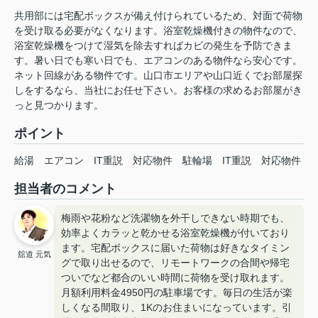
共用部には宅配ボックスが備え付けられているため、対面で荷物
を受け取る必要がなくなります。浴室乾燥機付きの物件なので、
浴室乾燥機をつけて湿気を除去すればカビの発生を予防できま
す。暑い日でも寒い日でも、エアコンのある物件なら安心です。
ネット回線がある物件です。山口市エリアや山口近くでお部屋探
しをするなら、当社にお任せ下さい。お客様の求めるお部屋がき
っと見つかります。
ポイント
給湯
エアコン
IT重説
対応物件
駐輪場
IT重説
対応物件
担当者のコメント
梅雨や花粉など洗濯物を外干しできない時期でも、
効率よくカラッと乾かせる浴室乾燥機が付いており
ます。宅配ボックスに届いた荷物は好きなタイミン
舘道 元気
グで取り出せるので、リモートワークの合間や帰宅
ついでなど都合のいい時間に荷物を受け取れます。
月額利用料金4950円の駐車場です。毎日の生活が楽
しくなる間取り、1Kのお住まいになっています。引