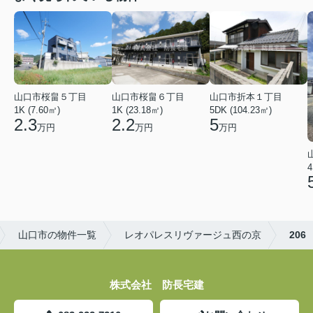
山口市桜畠５丁目
山口市桜畠６丁目
山口市折本１丁目
1K (7.60㎡)
1K (23.18㎡)
5DK (104.23㎡)
2.3
2.2
5
万円
万円
万円
4
山口市の物件一覧
レオパレスリヴァージュ西の京
206
株式会社 防長宅建