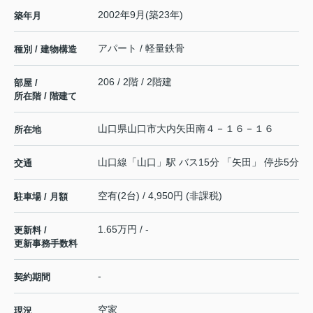
2002年9月(築23年)
築年月
アパート / 軽量鉄骨
種別 / 建物構造
206 / 2階 / 2階建
部屋 /
所在階 / 階建て
山口県
山口市
大内矢田
南４－１６－１６
所在地
山口線
「
山口
」駅 バス15分 「矢田」 停歩5分
交通
空有(2台) / 4,950円 (非課税)
駐車場 / 月額
1.65万円 / -
更新料 /
更新事務手数料
-
契約期間
空家
現況