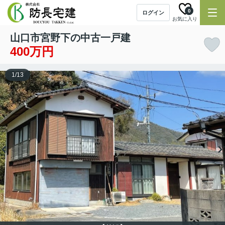
0
ログイン
お気に入り
山口市宮野下の中古一戸建
400万円
1
/
13