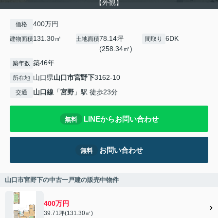
【外観】
400万円
価格
131.30㎡
78.14坪
6DK
建物面積
土地面積
間取り
(258.34㎡)
築46年
築年数
山口県
山口市
宮野下
3162-10
所在地
山口線
「
宮野
」駅 徒歩23分
交通
LINEからお問い合わせ
無料
お問い合わせ
無料
山口市宮野下の中古一戸建の販売中物件
400万円
39.71坪(131.30㎡)