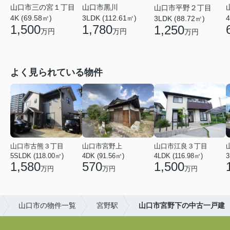
山口市三の宮１丁目
山口市黒川
山口市平野２丁目
4K (69.58㎡)
3LDK (112.61㎡)
4
3LDK (88.72㎡)
1,500
1,780
1,250
万円
万円
万円
よく見られている物件
山口市古熊３丁目
山口市宮野上
山口市江良３丁目
5SLDK (118.00㎡)
4DK (91.56㎡)
4LDK (116.98㎡)
3
1,580
570
1,500
万円
万円
万円
山口市の物件一覧
宮野駅
山口市宮野下の中古一戸建