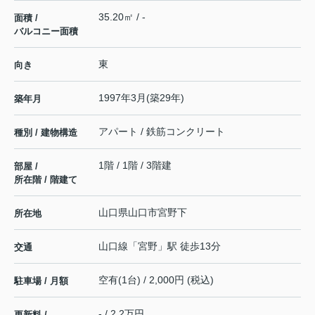
35.20㎡ / -
面積 /
バルコニー面積
東
向き
1997年3月(築29年)
築年月
アパート / 鉄筋コンクリート
種別 / 建物構造
1階 / 1階 / 3階建
部屋 /
所在階 / 階建て
山口県
山口市
宮野下
所在地
山口線
「
宮野
」駅 徒歩13分
交通
空有(1台) / 2,000円 (税込)
駐車場 / 月額
- / 2.2万円
更新料 /