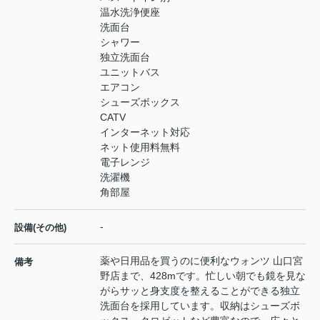
温水洗浄便座
洗面台
シャワー
独立洗面台
ユニットバス
エアコン
シューズボックス
CATV
インターネット対応
ネット使用料無料
電子レンジ
洗濯機
角部屋
-
設備(その他)
薬や日用品を買うのに便利なウォンツ 山口宮
備考
野店まで、428mです。忙しい朝でも鏡を見な
がらサッと身支度を整えることができる独立
洗面台を採用しています。収納はシューズボ