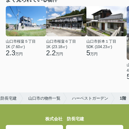
山口市桜畠５丁目
山口市桜畠６丁目
山口市折本１丁目
1K (7.60㎡)
1K (23.18㎡)
5DK (104.23㎡)
2.3
2.2
5
万円
万円
万円
4
社防長宅建
山口市の物件一覧
ハーベストガーデン
1階
株式会社 防長宅建