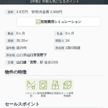
【外観】外観も気になるポイント
3.9万円 管理/共益費 2,000円
賃料
初期費用シミュレーション
0ヶ月
0ヶ月
敷金
礼金
35.20㎡
1K
面積
間取り
築29年
1階/3階建
築年数
所在階
山口県
山口市
宮野下
所在地
山口線
「
宮野
」駅 徒歩13分
交通
物件の特徴
バストイレ
室内洗濯機
独立洗面台
ネット使用
別
置場
料無料
セールスポイント