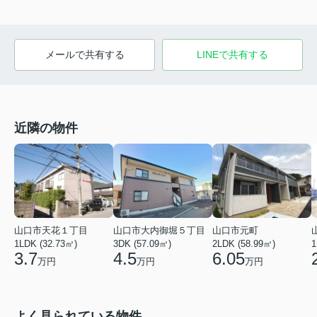
メールで共有する
LINEで共有する
近隣の物件
山口市天花１丁目
山口市大内御堀５丁目
山口市元町
1LDK (32.73㎡)
3DK (57.09㎡)
2LDK (58.99㎡)
1
3.7
4.5
6.05
万円
万円
万円
よく見られている物件