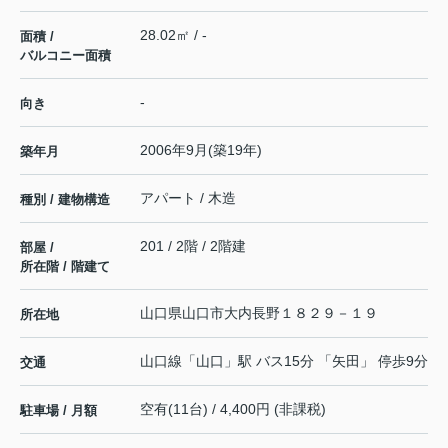
28.02㎡ / -
面積 /
バルコニー面積
-
向き
2006年9月(築19年)
築年月
アパート / 木造
種別 / 建物構造
201 / 2階 / 2階建
部屋 /
所在階 / 階建て
山口県
山口市
大内長野
１８２９－１９
所在地
山口線
「
山口
」駅 バス15分 「矢田」 停歩9分
交通
空有(11台) / 4,400円 (非課税)
駐車場 / 月額