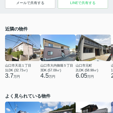
メールで共有する
LINEで共有する
近隣の物件
山口市天花１丁目
山口市大内御堀５丁目
山口市元町
1LDK (32.73㎡)
3DK (57.09㎡)
2LDK (58.99㎡)
1
3.7
4.5
6.05
万円
万円
万円
よく見られている物件