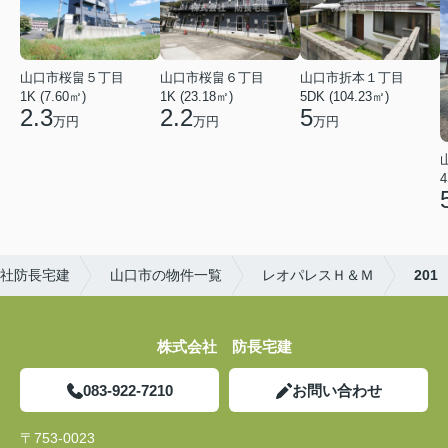
山口市桜畠５丁目
山口市桜畠６丁目
山口市折本１丁目
1K (7.60㎡)
1K (23.18㎡)
5DK (104.23㎡)
2.3
2.2
5
万円
万円
万円
4
社防長宅建
山口市の物件一覧
レオパレスＨ＆Ｍ
201
株式会社 防長宅建
083-922-7210
お問い合わせ
〒753-0023