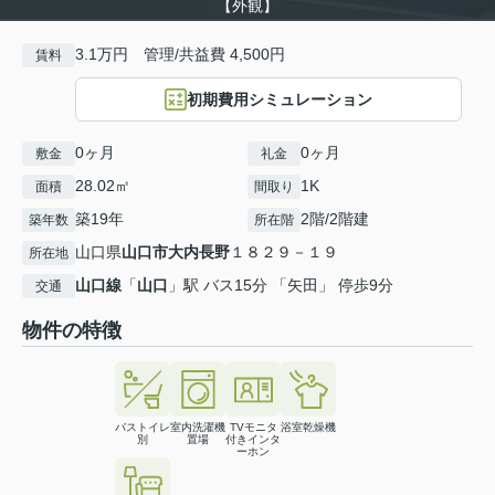
【外観】
3.1万円 管理/共益費 4,500円
賃料
初期費用シミュレーション
0ヶ月
0ヶ月
敷金
礼金
28.02㎡
1K
面積
間取り
築19年
2階/2階建
築年数
所在階
山口県
山口市
大内長野
１８２９－１９
所在地
山口線
「
山口
」駅 バス15分 「矢田」 停歩9分
交通
物件の特徴
バストイレ
室内洗濯機
TVモニタ
浴室乾燥機
別
置場
付きインタ
ーホン