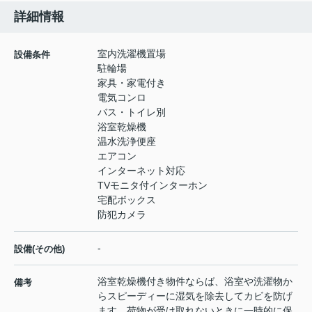
詳細情報
室内洗濯機置場
設備条件
駐輪場
家具・家電付き
電気コンロ
バス・トイレ別
浴室乾燥機
温水洗浄便座
エアコン
インターネット対応
TVモニタ付インターホン
宅配ボックス
防犯カメラ
-
設備(その他)
浴室乾燥機付き物件ならば、浴室や洗濯物か
備考
らスピーディーに湿気を除去してカビを防げ
ます。荷物が受け取れないときに一時的に保