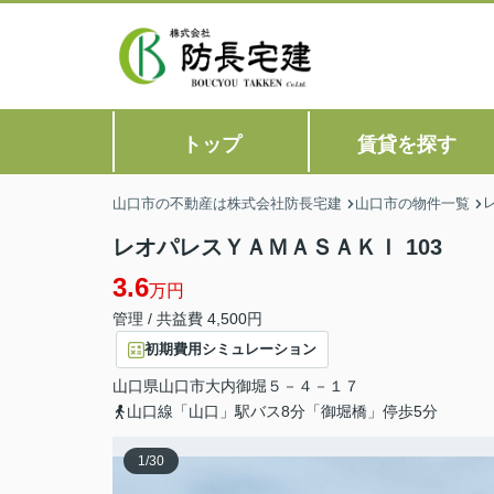
トップ
賃貸を探す
山口市の不動産は株式会社防長宅建
山口市の物件一覧
レオパレスＹＡＭＡＳＡＫＩ 103
3.6
万円
管理 / 共益費 4,500円
初期費用シミュレーション
山口県
山口市
大内御堀
５－４－１７
山口線「山口」駅バス8分「御堀橋」停歩5分
1
/
30