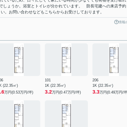
れているため、日々忙しくて家にいる時間が少なくても荷物を受け取れ
でしょうか。浴室とトイレが分かれています。 防長宅建への来店予約
連絡下さい。お問い合わせなどもこちらからお受けしております。
情報
06
101
206
K (22.35㎡)
1K (22.35㎡)
1K (22.35㎡)
.6
3.2
3.3
万円(
0.53
万円/坪)
万円(
0.47
万円/坪)
万円(
0.49
万円/坪