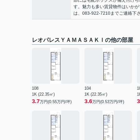
部には宅配ボックスが備え付けら
す。魅力も多い賃貸物件はいかが
は、083-922-7210までご
レオパレスＹＡＭＡＳＡＫＩの他の部屋
108
104
1
1K (22.35㎡)
1K (22.35㎡)
1
3.7
3.6
3
万円(
0.55
万円/坪)
万円(
0.53
万円/坪)