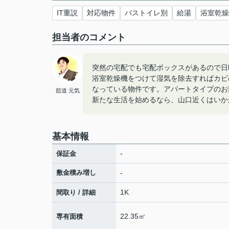
IT重説
対応物件
バストイレ別
給湯
浴室乾燥
担当者のコメント
突然の宅配でも宅配ボックスがあるので日
浴室乾燥機をつけて湿気を除去すればカビ
なっている物件です。アパートタイプのお
舘道 元気
新たな生活を始めるなら、山口近くはいか
基本情報
-
保証金
敷金積み増し
-
1K
間取り / 詳細
22.35㎡
専有面積