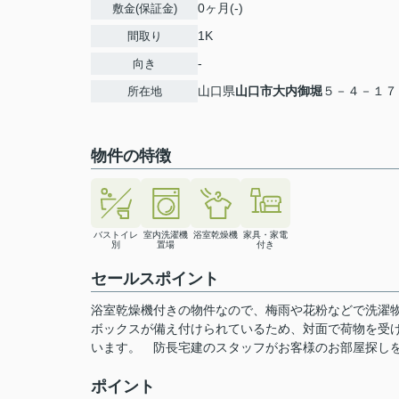
0ヶ月(-)
敷金(保証金)
1K
間取り
-
向き
山口県
山口市
大内御堀
５－４－１７
所在地
物件の特徴
バストイレ
室内洗濯機
浴室乾燥機
家具・家電
別
置場
付き
セールスポイント
浴室乾燥機付きの物件なので、梅雨や花粉などで洗濯
ボックスが備え付けられているため、対面で荷物を受
います。 防長宅建のスタッフがお客様のお部屋探しをサポ
ポイント