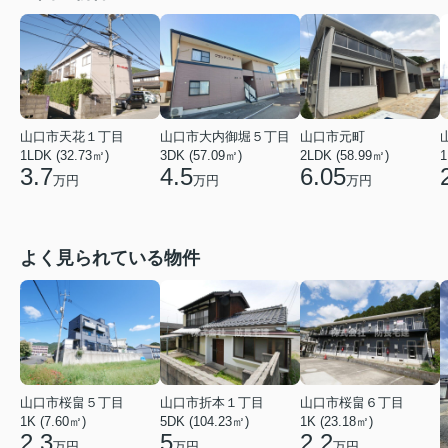
山口市天花１丁目
山口市大内御堀５丁目
山口市元町
1LDK (32.73㎡)
3DK (57.09㎡)
2LDK (58.99㎡)
1
3.7
4.5
6.05
万円
万円
万円
よく見られている物件
山口市桜畠５丁目
山口市折本１丁目
山口市桜畠６丁目
1K (7.60㎡)
5DK (104.23㎡)
1K (23.18㎡)
2.3
5
2.2
万円
万円
万円