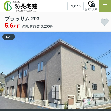
0
ログイン
お気に入り
ブラッサム 203
5.6
万円
管理/共益費 3,200円
1
/
21