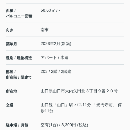
58.60㎡ / -
面積 /
バルコニー面積
南東
向き
2026年2月(新築)
築年月
アパート / 木造
種別 / 建物構造
203 / 2階 / 2階建
部屋 /
所在階 / 階建て
山口県
山口市
大内矢田北
３丁目９番２０号
所在地
山口線
「
山口
」駅 バス11分 「光円寺前」 停
交通
歩11分
空有(1台) / 3,300円 (税込)
駐車場 / 月額