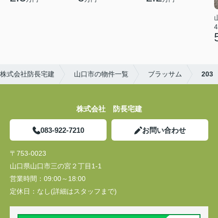
4
株式会社防長宅建
山口市の物件一覧
ブラッサム
203
株式会社 防長宅建
083-922-7210
お問い合わせ
〒753-0023
山口県山口市三の宮２丁目1-1
営業時間：
09:00～18:00
定休日：
なし(詳細はスタッフまで)