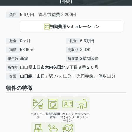
【外観】
5.6万円 管理/共益費 3,200円
賃料
初期費用シミュレーション
0ヶ月
6.6万円
敷金
礼金
58.60㎡
2LDK
面積
間取り
新築
2階/2階建
築年数
所在階
山口県
山口市
大内矢田北
３丁目９番２０号
所在地
山口線
「
山口
」駅 バス11分 「光円寺前」 停歩11分
交通
物件の特徴
バストイレ
室内洗濯機
TVモニタ
カウンター
別
置場
付きインタ
キッチン
ーホン