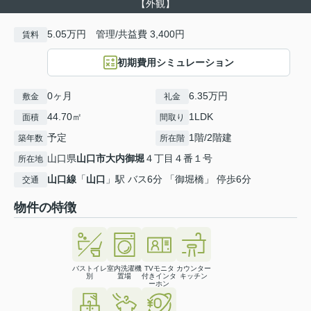
【外観】
5.05万円 管理/共益費 3,400円
賃料
初期費用シミュレーション
0ヶ月
6.35万円
敷金
礼金
44.70㎡
1LDK
面積
間取り
予定
1階/2階建
築年数
所在階
山口県
山口市
大内御堀
４丁目４番１号
所在地
山口線
「
山口
」駅 バス6分 「御堀橋」 停歩6分
交通
物件の特徴
バストイレ
室内洗濯機
TVモニタ
カウンター
別
置場
付きインタ
キッチン
ーホン