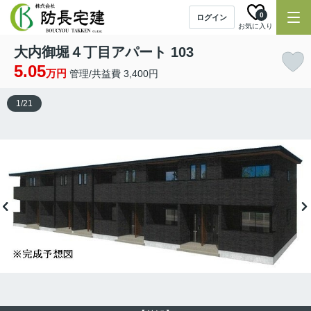
0
ログイン
お気に入り
大内御堀４丁目アパート 103
5.05
万円
管理/共益費 3,400円
1
/
21