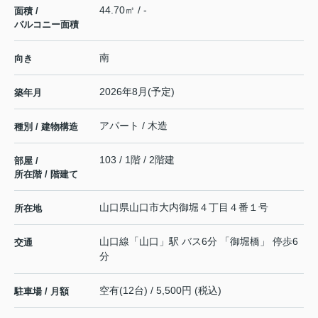
44.70㎡ / -
面積 /
バルコニー面積
南
向き
2026年8月(予定)
築年月
アパート / 木造
種別 / 建物構造
103 / 1階 / 2階建
部屋 /
所在階 / 階建て
山口県
山口市
大内御堀
４丁目４番１号
所在地
山口線
「
山口
」駅 バス6分 「御堀橋」 停歩6
交通
分
空有(12台) / 5,500円 (税込)
駐車場 / 月額