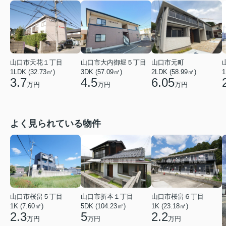
山口市天花１丁目
山口市大内御堀５丁目
山口市元町
1LDK (32.73㎡)
3DK (57.09㎡)
2LDK (58.99㎡)
1
3.7
4.5
6.05
万円
万円
万円
よく見られている物件
山口市桜畠５丁目
山口市折本１丁目
山口市桜畠６丁目
1K (7.60㎡)
5DK (104.23㎡)
1K (23.18㎡)
2.3
5
2.2
万円
万円
万円