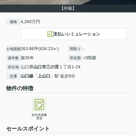
【外観】
4,260万円
価格
支払いシミュレーション
263.86坪(634.23㎡)
-
土地面積
間取り
築35年
-/3階建
築年数
所在階
山口県
山口市
三の宮
１丁目1-24
所在地
山口線
「
上山口
」駅 徒歩9分
交通
物件の特徴
室内洗濯機
置場
セールスポイント