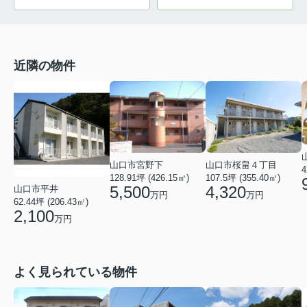
近隣の物件
山口市宮野下
山口市桜畠４丁目
4
128.91坪 (426.15㎡)
107.5坪 (355.40㎡)
5,500
4,320
山口市平井
万円
万円
62.44坪 (206.43㎡)
2,100
万円
よく見られている物件