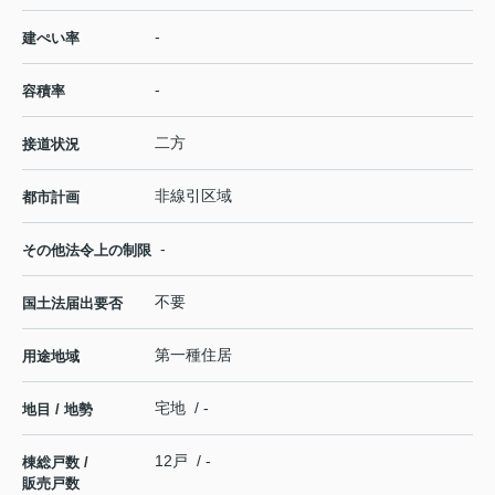
-
建ぺい率
-
容積率
二方
接道状況
非線引区域
都市計画
-
その他法令上の制限
不要
国土法届出要否
第一種住居
用途地域
宅地 / -
地目 / 地勢
12戸 / -
棟総戸数 /
販売戸数