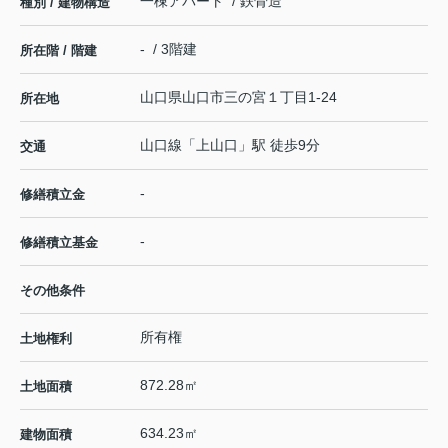
一棟アパート / 鉄骨造
種別 / 建物構造
- / 3階建
所在階 / 階建
山口県
山口市
三の宮
１丁目1-24
所在地
山口線
「
上山口
」駅 徒歩9分
交通
-
修繕積立金
-
修繕積立基金
その他条件
所有権
土地権利
872.28㎡
土地面積
634.23㎡
建物面積