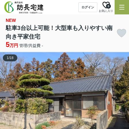
0
ログイン
お気に入り
NEW
駐車3台以上可能！大型車も入りやすい南
向き平家住宅
5
万円
管理/共益費 -
1
/
18