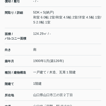
- / -
償却 / 敷引
5DK＋S(納戸)
間取り / 詳細
和室 6.0帖 2室
/
和室 4.5帖 2室
/
洋室 4.5帖 1室
/
S 2.0帖 1室
124.29㎡ / -
面積 /
バルコニー面積
南
向き
1900年1月(築126年)
築年月
一戸建て / 木造、瓦葺１階建
種別 / 建物構造
1階建
階建て
山口県
山口市
三の宮
２丁目
所在地