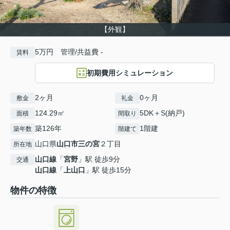
【外観】
5万円 管理/共益費 -
賃料
初期費用シミュレーション
2ヶ月
0ヶ月
敷金
礼金
124.29㎡
5DK＋S(納戸)
面積
間取り
築126年
1階建
築年数
階建て
山口県
山口市
三の宮
２丁目
所在地
山口線
「
宮野
」駅 徒歩9分
交通
山口線
「
上山口
」駅 徒歩15分
物件の特徴