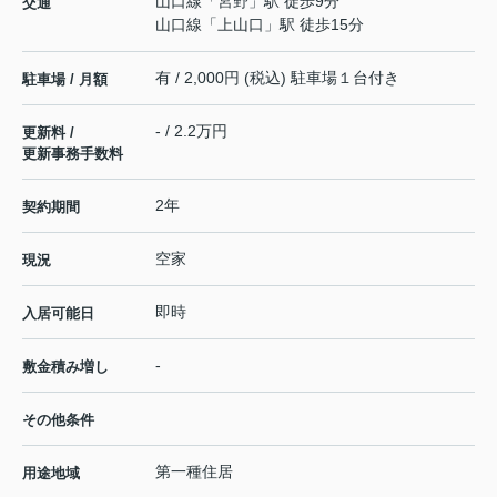
山口線
「
宮野
」駅 徒歩9分
交通
山口線
「
上山口
」駅 徒歩15分
有 / 2,000円 (税込) 駐車場１台付き
駐車場 / 月額
- / 2.2万円
更新料 /
更新事務手数料
2年
契約期間
空家
現況
即時
入居可能日
-
敷金積み増し
その他条件
第一種住居
用途地域