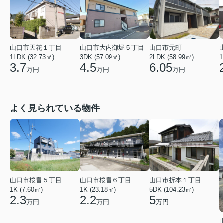
山口市天花１丁目
山口市大内御堀５丁目
山口市元町
1LDK (32.73㎡)
3DK (57.09㎡)
2LDK (58.99㎡)
1
3.7
4.5
6.05
万円
万円
万円
よく見られている物件
山口市桜畠５丁目
山口市桜畠６丁目
山口市折本１丁目
1K (7.60㎡)
1K (23.18㎡)
5DK (104.23㎡)
2.3
2.2
5
万円
万円
万円